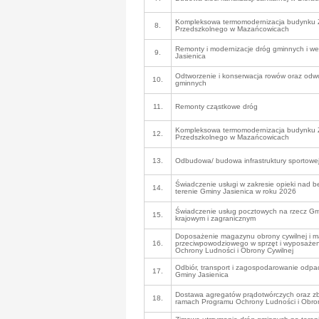
Kompleksowa termomodernizacja budynku 
8.
Przedszkolnego w Mazańcowicach
Remonty i modernizacje dróg gminnych i w
9.
Jasienica
Odtworzenie i konserwacja rowów oraz odw
10.
gminnych
11.
Remonty cząstkowe dróg
Kompleksowa termomodernizacja budynku 
12.
Przedszkolnego w Mazańcowicach
13.
Odbudowa/ budowa infrastruktury sportowej
Świadczenie usługi w zakresie opieki nad 
14.
terenie Gminy Jasienica w roku 2026
Świadczenie usług pocztowych na rzecz Gmi
15.
krajowym i zagranicznym
Doposażenie magazynu obrony cywilnej i 
16.
przeciwpowodziowego w sprzęt i wyposaże
Ochrony Ludności i Obrony Cywilnej
Odbiór, transport i zagospodarowanie odp
17.
Gminy Jasienica
Dostawa agregatów prądotwórczych oraz zb
18.
ramach Programu Ochrony Ludności i Obron