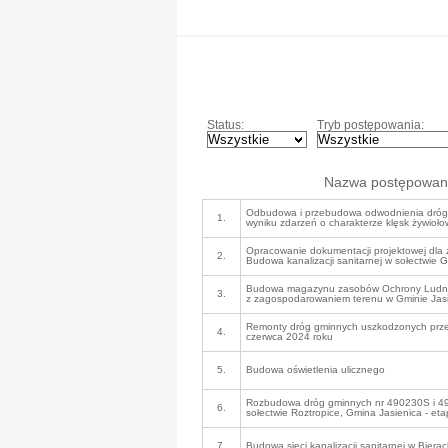
Status:
Tryb postępowania:
Nazwa postępowan
Odbudowa i przebudowa odwodnienia dróg
1.
wyniku zdarzeń o charakterze klęsk żywioł
Opracowanie dokumentacji projektowej dla
2.
Budowa kanalizacji sanitarnej w sołectwie 
Budowa magazynu zasobów Ochrony Ludnośc
3.
z zagospodarowaniem terenu w Gminie Jas
Remonty dróg gminnych uszkodzonych prze
4.
czerwca 2024 roku
5.
Budowa oświetlenia ulicznego
Rozbudowa dróg gminnych nr 490230S i 49
6.
sołectwie Roztropice, Gmina Jasienica - eta
7.
Budowa sieci kanalizacji sanitarnej w Bierac