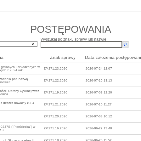
POSTĘPOWANIA
Wyszukaj po znaku sprawy lub nazwie:
ia
Znak sprawy
Data założenia postępowan
 gminnych uszkodzonych w
ZP.271.23.2026
2026-07-24 12:07
owych z 2024 roku
 zadania pod nazwą
ZP.271.22.2026
2026-07-15 13:13
Grodziec
i i Obrony Cywilnej wraz
ZP.271.19.2026
2026-07-03 12:20
ienica
z deszcz nawalny z 3-4
ZP.271.21.2026
2026-07-10 11:27
ZP.271.20.2026
2026-07-08 10:12
0237S ("Pierściecka") w
ZP.271.16.2026
2026-06-22 13:40
p 1
h, ul. Słoneczna etap II
ZP.271.18.2026
2026-06-26 11:52