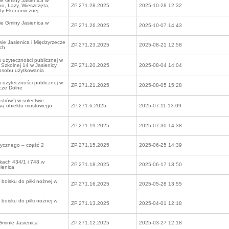
ie Gminy Jasienica w
ko, Łazy, Wieszczęta,
ZP.271.28.2025
2025-10-28 12:32
efy Ekonomicznej
ie Gminy Jasienica w
ZP.271.26.2025
2025-10-07 14:43
ie Jasienica i Międzyrzecze
ZP.271.23.2025
2025-08-21 12:58
ch
użyteczności publicznej w
. Szkolnej 14 w Jasienicy
ZP.271.20.2025
2025-08-04 14:04
posobu użytkowania
użyteczności publicznej w
ZP.271.21.2025
2025-08-05 15:28
cze Dolne
trów”) w sołectwie
ową obiektu mostowego
ZP.271.6.2025
2025-07-11 13:09
ZP.271.19.2025
2025-07-30 14:38
tycznego – część 2
ZP.271.15.2025
2025-06-25 14:39
kach 434/1 i 748 w
ZP.271.18.2025
2025-06-17 13:50
ienica
boisku do piłki nożnej w
ZP.271.16.2025
2025-05-28 13:55
boisku do piłki nożnej w
ZP.271.13.2025
2025-04-01 12:18
minie Jasienica
ZP.271.12.2025
2025-03-27 12:18