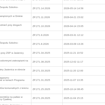
Zespołu Szkolno-
ZP.271.14.2026
2026-05-14 14:56
ewnętrznych w Gminie
ZP.271.11.2026
2026-04-21 15:02
odnień przy drogach
ZP.271.10.2026
2026-04-14 15:05
ZP.271.9.2026
2026-03-31 12:12
Zespołu Szkolno-
ZP.271.8.2026
2026-03-09 13:26
 przy ZSP w Jasienicy
ZP.271.34.2025
2025-11-21 10:52
bezdomnymi zwierzętami na
ZP.271.38.2025
2025-12-02 11:17
ny Jasienica w obrocie
ZP.271.33.2025
2025-11-20 12:00
magazynu
nie w ramach Programu
ZP.271.31.2025
2025-11-07 13:35
adów komunalnych z terenu
ZP.271.25.2025
2025-10-14 08:45
iorników na paliwo w
ZP.271.29.2025
2025-11-04 15:15
y Cywilnej