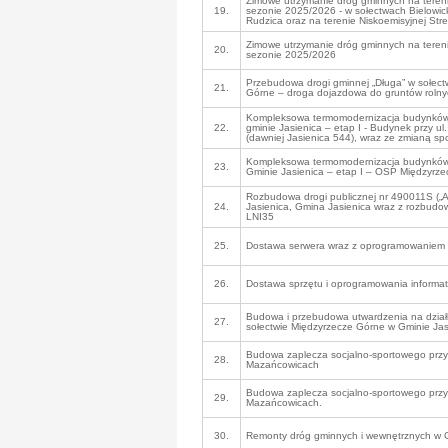
Zimowe utrzymanie dróg gminnych na teren
19.
sezonie 2025/2026 - w sołectwach Bielowic
Rudzica oraz na terenie Niskoemisyjnej Str
Zimowe utrzymanie dróg gminnych na teren
20.
sezonie 2025/2026
Przebudowa drogi gminnej „Długa” w sołectw
21.
Górne – droga dojazdowa do gruntów rolny
Kompleksowa termomodernizacja budynków 
22.
gminie Jasienica – etap I - Budynek przy ul
(dawniej Jasienica 544), wraz ze zmianą s
Kompleksowa termomodernizacja budynków 
23.
Gminie Jasienica – etap I – OSP Międzyrze
Rozbudowa drogi publicznej nr 490011S („As
24.
Jasienica, Gmina Jasienica wraz z rozbud
LNI35
25.
Dostawa serwera wraz z oprogramowaniem
26.
Dostawa sprzętu i oprogramowania informa
Budowa i przebudowa utwardzenia na dział
27.
sołectwie Międzyrzecze Górne w Gminie Jas
Budowa zaplecza socjalno-sportowego przy 
28.
Mazańcowicach
Budowa zaplecza socjalno-sportowego przy 
29.
Mazańcowicach.
30.
Remonty dróg gminnych i wewnętrznych w G