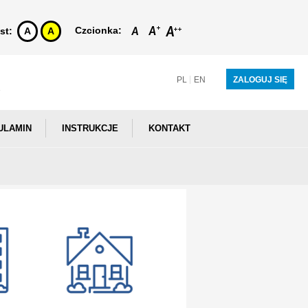
Czcionka:
st:
A
A
PL
EN
ZALOGUJ SIĘ
ULAMIN
INSTRUKCJE
KONTAKT